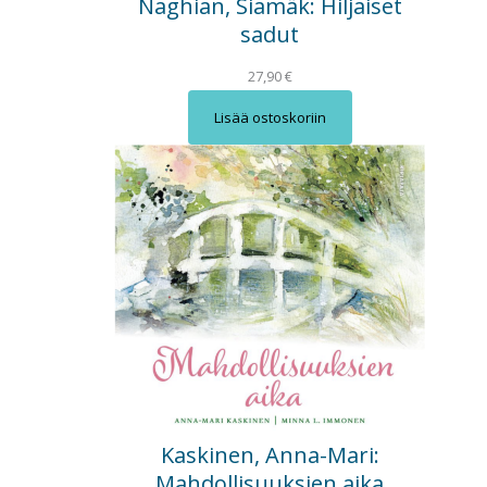
Naghian, Siamäk: Hiljaiset
sadut
27,90
€
Lisää ostoskoriin
Kaskinen, Anna-Mari:
Mahdollisuuksien aika