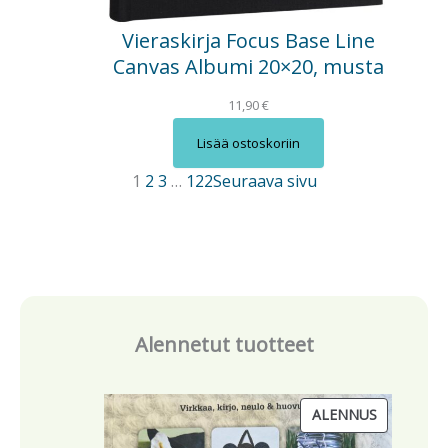
Vieraskirja Focus Base Line
Canvas Albumi 20×20, musta
11,90
€
Lisää ostoskoriin
1
2
3
…
122
Seuraava sivu
Alennetut tuotteet
T
ALENNUS
U