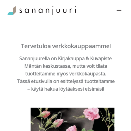
Siirry
sisältöön
Tervetuloa verkkokauppaamme!
Sananjuurella on Kirjakauppa & Kuvapiste
Mäntän keskustassa, mutta voit tilata
tuotteitamme myös verkkokaupasta.
Tässä etusivulla on esittelyssä tuotteitamme
– käytä hakua löytääksesi etsimäsi!
…