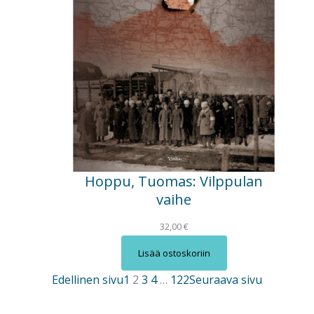
Hoppu, Tuomas: Vilppulan
vaihe
32,00
€
Lisää ostoskoriin
Edellinen sivu
1
2
3
4
…
122
Seuraava sivu