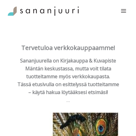
Siirry
sisältöön
Tervetuloa verkkokauppaamme!
Sananjuurella on Kirjakauppa & Kuvapiste
Mäntän keskustassa, mutta voit tilata
tuotteitamme myös verkkokaupasta.
Tässä etusivulla on esittelyssä tuotteitamme
– käytä hakua löytääksesi etsimäsi!
…