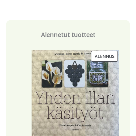
Alennetut tuotteet
T
ALENNUS
U
O
T
E
A
L
E
N
N
U