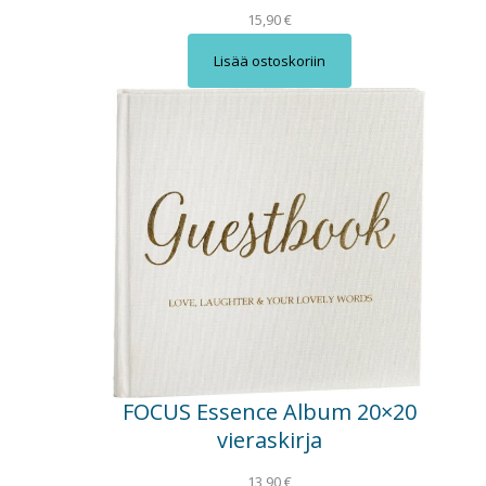
15,90
€
Lisää ostoskoriin
FOCUS Essence Album 20×20
vieraskirja
13,90
€