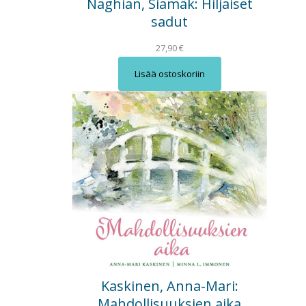
Naghian, Siamäk: Hiljaiset
sadut
27,90
€
Lisää ostoskoriin
Kaskinen, Anna-Mari:
Mahdollisuuksien aika