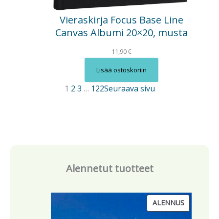
Vieraskirja Focus Base Line
Canvas Albumi 20×20, musta
11,90
€
Lisää ostoskoriin
1
2
3
…
122
Seuraava sivu
Alennetut tuotteet
T
ALENNUS
U