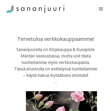
Siirry
sisältöön
Tervetuloa verkkokauppaamme!
Sananjuurella on Kirjakauppa & Kuvapiste
Mäntän keskustassa, mutta voit tilata
tuotteitamme myös verkkokaupasta.
Tässä etusivulla on esittelyssä tuotteitamme
– käytä hakua löytääksesi etsimäsi!
…