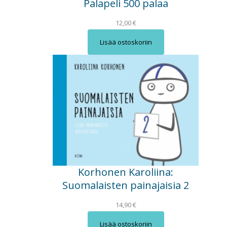
Palapeli 500 palaa
n
t
12,00
€
h
a
i
o
Lisää ostoskoriin
n
n
t
:
a
1
o
0
l
,
i
0
:
0
2
0
€
,
.
Korhonen Karoliina:
0
Suomalaisten painajaisia 2
0
14,90
€
€
Lisää ostoskoriin