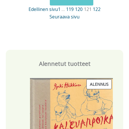
.
Edellinen sivu
1
…
119
120
121
122
Seuraava sivu
Alennetut tuotteet
T
ALENNUS
U
O
T
E
A
L