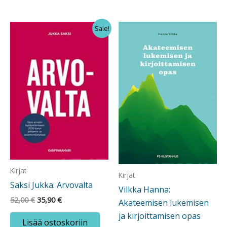
Sale!
Kirjat
Kirjat
Saksi Jukka: Arvovalta
Vilkka Hanna:
Alkuperäinen
Nykyinen
52,00
€
35,90
€
Akateemisen lukemisen
hinta
hinta
ja kirjoittamisen opas
oli:
on:
Lisää ostoskoriin
52,00 €.
35,90 €.