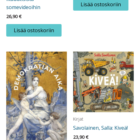
Lisää ostoskoriin
somevideoihin
26,90
€
Lisää ostoskoriin
Kirjat
Savolainen, Salla: Kiveä!
23,90
€