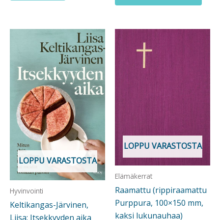
LOPPU VARASTOSTA
LOPPU VARASTOSTA
Elämäkerrat
Raamattu (rippiraamattu
Hyvinvointi
Purppura, 100×150 mm,
Keltikangas-Järvinen,
kaksi lukunauhaa)
Liisa: Itsekkyyden aika