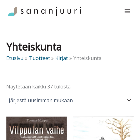
Siirry
sisältöön
Yhteiskunta
Etusivu
Tuotteet
Kirjat
Yhteiskunta
Sorted
Näytetään kaikki 37 tulosta
by
latest