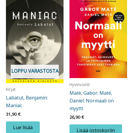
LOPPU VARASTOSTA
Hyvinvointi
Kirjat
Maté, Gabor; Maté,
Labatut, Benjamín:
Daniel: Normaali on
Maniac
myytti
31,90
€
26,90
€
Lue lisää
Lisää ostoskoriin