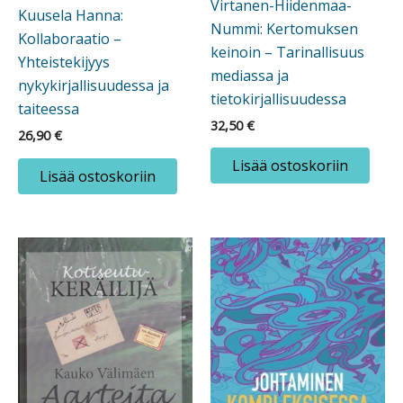
Virtanen-Hiidenmaa-
Kuusela Hanna:
Nummi: Kertomuksen
Kollaboraatio –
keinoin – Tarinallisuus
Yhteistekijyys
mediassa ja
nykykirjallisuudessa ja
tietokirjallisuudessa
taiteessa
32,50
€
26,90
€
Lisää ostoskoriin
Lisää ostoskoriin