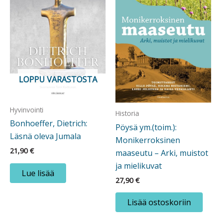
LOPPU VARASTOSTA
Hyvinvointi
Historia
Bonhoeffer, Dietrich:
Pöysä ym.(toim.):
Läsnä oleva Jumala
Monikerroksinen
21,90
€
maaseutu – Arki, muistot
ja mielikuvat
Lue lisää
27,90
€
Lisää ostoskoriin