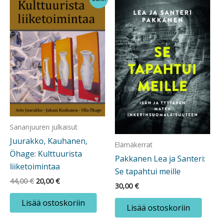
Sananjuuren julkaisut
Juurakko, Kauhanen,
Elämäkerrat
Öhage: Kulttuurista
Pakkanen Lea ja Santeri:
liiketoimintaa
Se tapahtui meille
Alkuperäinen
Nykyinen
44,00
€
20,00
€
30,00
€
hinta
hinta
oli:
on:
Lisää ostoskoriin
44,00 €.
20,00 €.
Lisää ostoskoriin