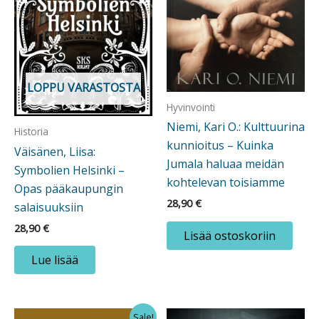
LOPPU VARASTOSTA
Hyvinvointi
Niemi, Kari O.: Kulttuurina
Historia
kunnioitus – Kuinka
Väisänen, Liisa:
Jumala haluaa meidän
Symbolien Helsinki –
kohtelevan toisiamme
Opas pääkaupungin
28,90
€
salaisuuksiin
28,90
€
Lisää ostoskoriin
Lue lisää
Sale!