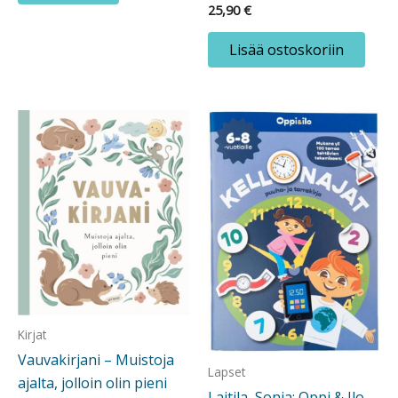
25,90
€
Lisää ostoskoriin
Kirjat
Vauvakirjani – Muistoja
Lapset
ajalta, jolloin olin pieni
Laitila, Sonja: Oppi & Ilo –