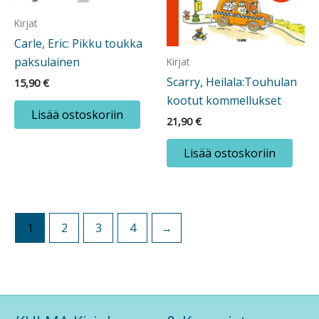
Kirjat
Carle, Eric: Pikku toukka
paksulainen
Kirjat
Scarry, Heilala:Touhulan
15,90
€
kootut kommellukset
Lisää ostoskoriin
21,90
€
Lisää ostoskoriin
1
2
3
4
→