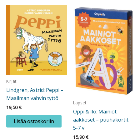
Kirjat
Lindgren, Astrid: Peppi –
Maailman vahvin tyttö
Lapset
19,50
€
Oppi & Ilo: Mainiot
aakkoset – puuhakortit
Lisää ostoskoriin
5-7 v
15,90
€