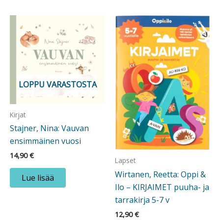
LOPPU VARASTOSTA
Kirjat
Stajner, Nina: Vauvan
ensimmäinen vuosi
14,90
€
Lapset
Wirtanen, Reetta: Oppi &
Lue lisää
Ilo – KIRJAIMET puuha- ja
tarrakirja 5-7 v
12,90
€