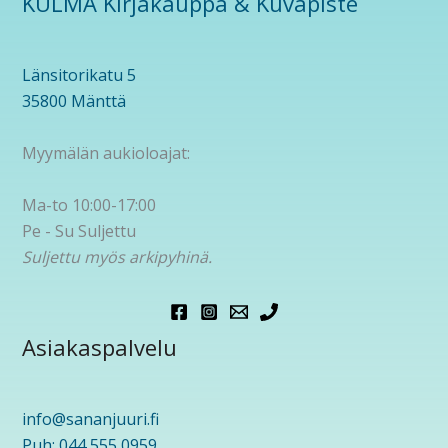
KULMA Kirjakauppa & Kuvapiste
Länsitorikatu 5
35800 Mänttä
Myymälän aukioloajat:
Ma-to 10:00-17:00
Pe - Su Suljettu
Suljettu myös arkipyhinä.
Asiakaspalvelu
info@sananjuuri.fi
Puh: 044 555 0959