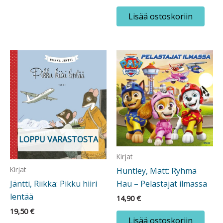
Lisää ostoskoriin
LOPPU VARASTOSTA
Kirjat
Kirjat
Huntley, Matt: Ryhmä
Hau – Pelastajat ilmassa
Jäntti, Riikka: Pikku hiiri
lentää
14,90
€
19,50
€
Lisää ostoskoriin