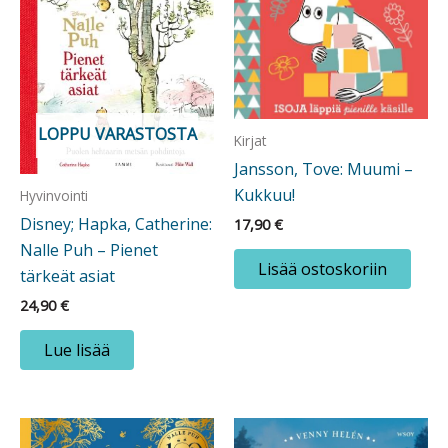
LOPPU VARASTOSTA
Kirjat
Jansson, Tove: Muumi –
Kukkuu!
Hyvinvointi
Disney; Hapka, Catherine:
17,90
€
Nalle Puh – Pienet
Lisää ostoskoriin
tärkeät asiat
24,90
€
Lue lisää