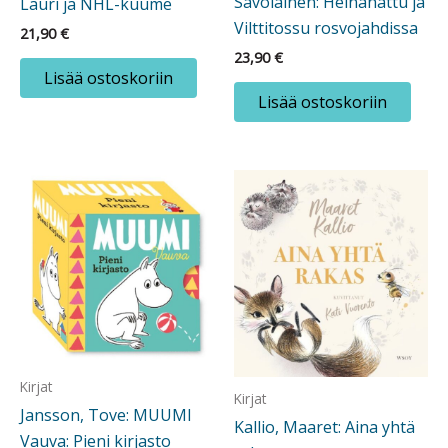
Savolainen: Heinähattu ja
Lauri ja NHL-kuume
Vilttitossu rosvojahdissa
21,90
€
23,90
€
Lisää ostoskoriin
Lisää ostoskoriin
Kirjat
Kirjat
Jansson, Tove: MUUMI
Kallio, Maaret: Aina yhtä
Vauva: Pieni kirjasto