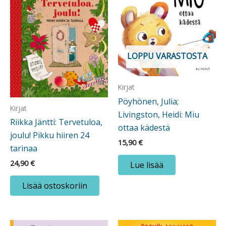
LOPPU VARASTOSTA
Kirjat
Pöyhönen, Julia;
Kirjat
Livingston, Heidi: Miu
Riikka Jäntti: Tervetuloa,
ottaa kädestä
joulu! Pikku hiiren 24
15,90
€
tarinaa
24,90
€
Lue lisää
Lisää ostoskoriin