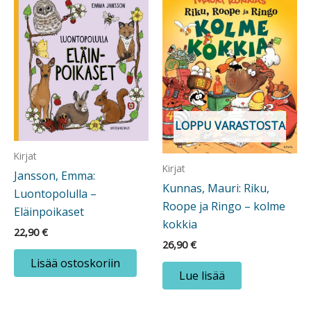
LOPPU VARASTOSTA
Kirjat
Kirjat
Jansson, Emma:
Kunnas, Mauri: Riku,
Luontopolulla –
Roope ja Ringo – kolme
Eläinpoikaset
kokkia
22,90
€
26,90
€
Lisää ostoskoriin
Lue lisää