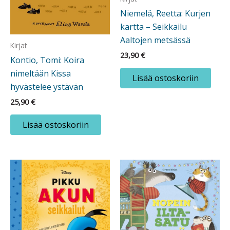
Niemelä, Reetta: Kurjen
kartta – Seikkailu
Aaltojen metsässä
Kirjat
23,90
€
Kontio, Tomi: Koira
nimeltään Kissa
Lisää ostoskoriin
hyvästelee ystävän
25,90
€
Lisää ostoskoriin