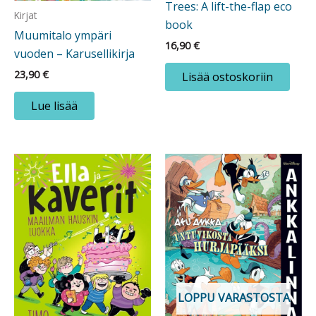
Trees: A lift-the-flap eco
Kirjat
book
Muumitalo ympäri
16,90
€
vuoden – Karusellikirja
23,90
€
Lisää ostoskoriin
Lue lisää
LOPPU VARASTOSTA