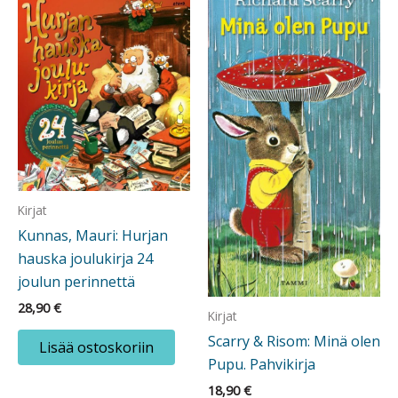
Kirjat
Kunnas, Mauri: Hurjan
hauska joulukirja 24
joulun perinnettä
28,90
€
Kirjat
Scarry & Risom: Minä olen
Lisää ostoskoriin
Pupu. Pahvikirja
18,90
€