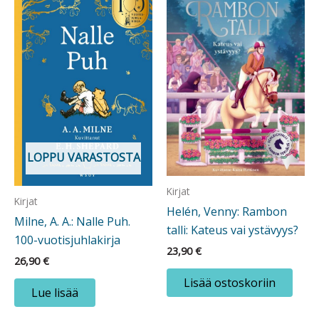
LOPPU VARASTOSTA
Kirjat
Kirjat
Helén, Venny: Rambon
Milne, A. A.: Nalle Puh.
talli: Kateus vai ystävyys?
100-vuotisjuhlakirja
23,90
€
26,90
€
Lisää ostoskoriin
Lue lisää