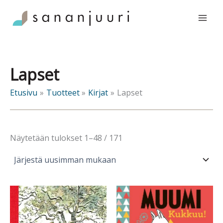
Siirry
sisältöön
Lapset
Etusivu
Tuotteet
Kirjat
Lapset
Sorted
Näytetään tulokset 1–48 / 171
by
latest