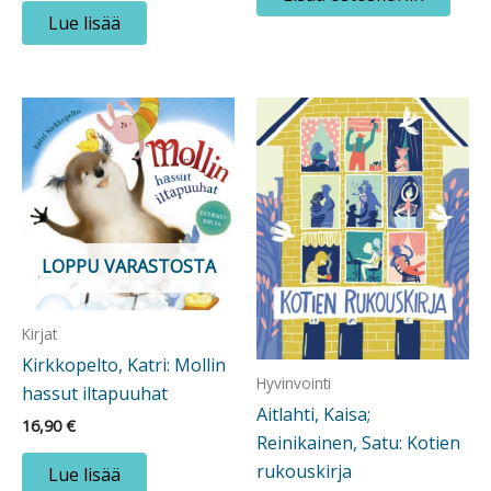
Lue lisää
LOPPU VARASTOSTA
Kirjat
Kirkkopelto, Katri: Mollin
Hyvinvointi
hassut iltapuuhat
Aitlahti, Kaisa;
16,90
€
Reinikainen, Satu: Kotien
rukouskirja
Lue lisää