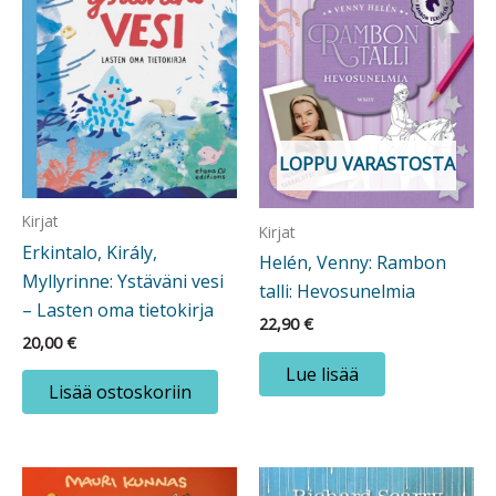
LOPPU VARASTOSTA
Kirjat
Kirjat
Erkintalo, Király,
Helén, Venny: Rambon
Myllyrinne: Ystäväni vesi
talli: Hevosunelmia
– Lasten oma tietokirja
22,90
€
20,00
€
Lue lisää
Lisää ostoskoriin