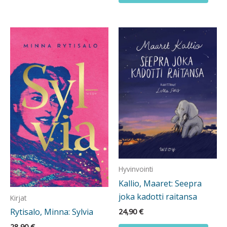
Hyvinvointi
Kallio, Maaret: Seepra
joka kadotti raitansa
Kirjat
Rytisalo, Minna: Sylvia
24,90
€
28,90
€