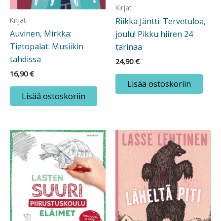
Kirjat
Kirjat
Riikka Jäntti: Tervetuloa,
Auvinen, Mirkka:
joulu! Pikku hiiren 24
Tietopalat: Musiikin
tarinaa
tahdissa
24,90
€
16,90
€
Lisää ostoskoriin
Lisää ostoskoriin