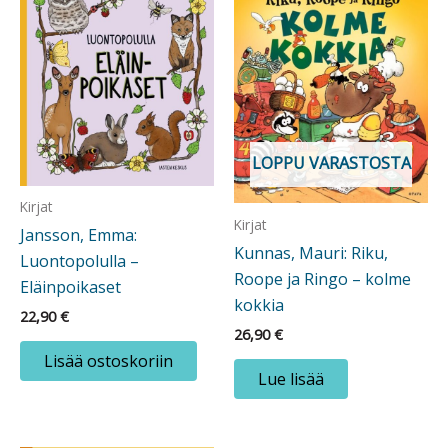
LOPPU VARASTOSTA
Kirjat
Kirjat
Jansson, Emma:
Kunnas, Mauri: Riku,
Luontopolulla –
Roope ja Ringo – kolme
Eläinpoikaset
kokkia
22,90
€
26,90
€
Lisää ostoskoriin
Lue lisää