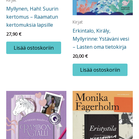
Myllynen, Hahl: Suurin
kertomus – Raamatun
Kirjat
kertomuksia lapsille
Erkintalo, Király,
27,90
€
Myllyrinne: Ystäväni vesi
– Lasten oma tietokirja
Lisää ostoskoriin
20,00
€
Lisää ostoskoriin