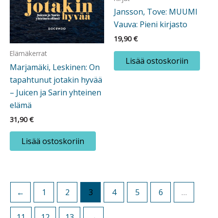
Jansson, Tove: MUUMI
Vauva: Pieni kirjasto
19,90
€
Elämäkerrat
Lisää ostoskoriin
Marjamäki, Leskinen: On
tapahtunut jotakin hyvää
– Juicen ja Sarin yhteinen
elämä
31,90
€
Lisää ostoskoriin
←
1
2
3
4
5
6
…
11
12
13
→