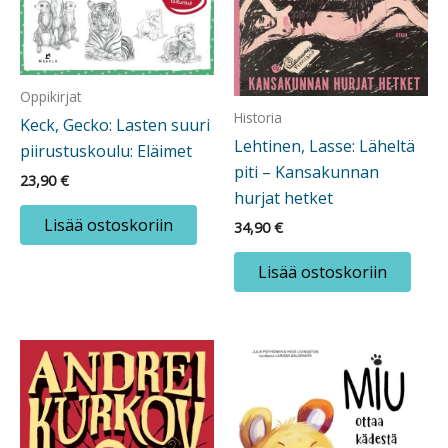
Oppikirjat
Historia
Keck, Gecko: Lasten suuri
Lehtinen, Lasse: Läheltä
piirustuskoulu: Eläimet
piti – Kansakunnan
23,90
€
hurjat hetket
Lisää ostoskoriin
34,90
€
Lisää ostoskoriin