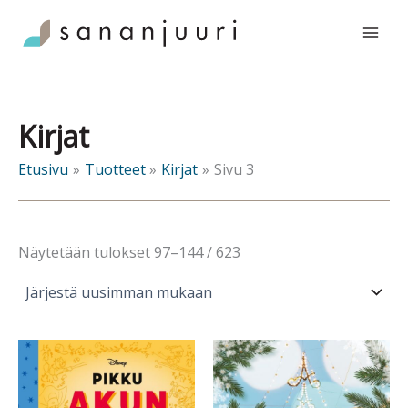
Siirry
sisältöön
Kirjat
Etusivu
Tuotteet
Kirjat
Sivu 3
Sorted
Näytetään tulokset 97–144 / 623
by
latest