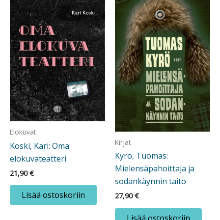
Elokuvat
Kirjat
Koski, Kari: Oma
Kyrö, Tuomas:
elokuvateatteri
Mielensäpahoittaja ja
21,90
€
sodankäynnin taito
Lisää ostoskoriin
27,90
€
Lisää ostoskoriin