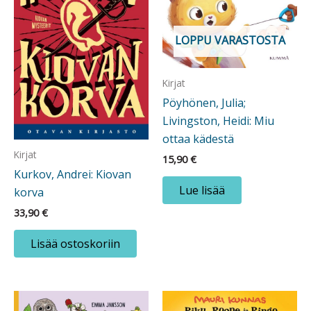
LOPPU VARASTOSTA
Kirjat
Pöyhönen, Julia;
Livingston, Heidi: Miu
ottaa kädestä
Kirjat
15,90
€
Kurkov, Andrei: Kiovan
Lue lisää
korva
33,90
€
Lisää ostoskoriin