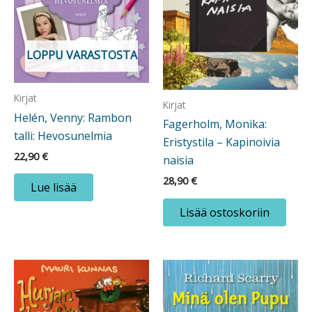
LOPPU VARASTOSTA
Kirjat
Kirjat
Helén, Venny: Rambon
Fagerholm, Monika:
talli: Hevosunelmia
Eristystila – Kapinoivia
22,90
€
naisia
28,90
€
Lue lisää
Lisää ostoskoriin