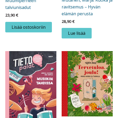
Mutanen, Marja: Ruoka ja
Muumiperheen
ravitsemus – Hyvän
talviunisadut
elämän perusta
23,90
€
28,90
€
Lisää ostoskoriin
Lue lisää