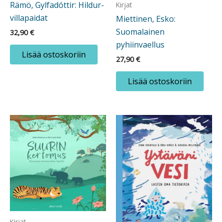
Rämö, Gylfadóttir: Hildur-
Kirjat
villapaidat
Miettinen, Esko:
Suomalainen
32,90
€
pyhiinvaellus
Lisää ostoskoriin
27,90
€
Lisää ostoskoriin
Kirjat