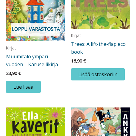
LOPPU VARASTOSTA
Kirjat
Trees: A lift-the-flap eco
Kirjat
book
Muumitalo ympäri
16,90
€
vuoden – Karusellikirja
23,90
€
Lisää ostoskoriin
Lue lisää