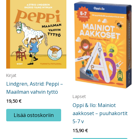
Kirjat
Lindgren, Astrid: Peppi –
Maailman vahvin tyttö
Lapset
19,50
€
Oppi & Ilo: Mainiot
aakkoset – puuhakortit
Lisää ostoskoriin
5-7 v
15,90
€