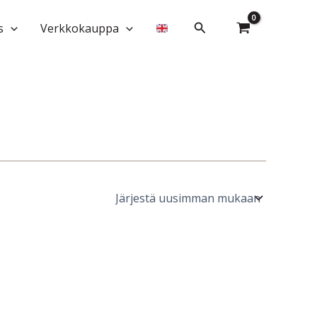
Hae
s
Verkkokauppa