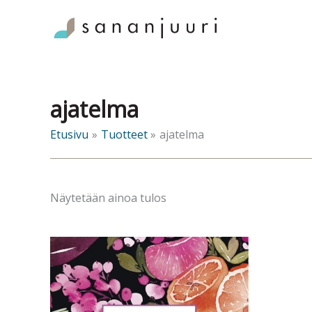
Siirry
sisältöön
ajatelma
Etusivu
Tuotteet
ajatelma
Näytetään ainoa tulos