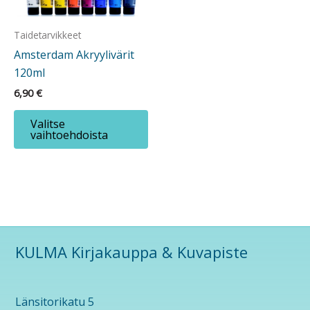
Taidetarvikkeet
Amsterdam Akryylivärit
120ml
6,90
€
Tällä
Valitse
tuotteella
vaihtoehdoista
on
useampi
muunnelma.
Voit
tehdä
valinnat
KULMA Kirjakauppa & Kuvapiste
tuotteen
sivulla.
Länsitorikatu 5