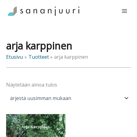
Siirry
sisältöön
arja karppinen
Etusivu
Tuotteet
arja karppinen
Näytetään ainoa tulos