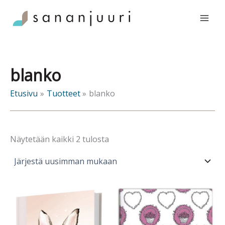
Siirry
sisältöön
blanko
Etusivu
Tuotteet
blanko
Sorted
Näytetään kaikki 2 tulosta
by
latest