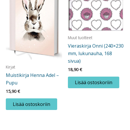
Muut tuotteet
Vieraskirja Onni (240×230
mm, lukunauha, 168
sivua)
Kirjat
18,90
€
Muistikirja Henna Adel –
Lisää ostoskoriin
Pupu
15,90
€
Lisää ostoskoriin