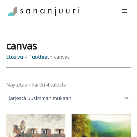
Siirry
sisältöön
canvas
Etusivu
Tuotteet
canvas
Sorted
Näytetään kaikki 4 tulosta
by
latest