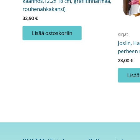
käännös,12,2x 18 cm, grafiitinharmaa,
rouhenahkakansi)
32,90
€
Lisää ostoskoriin
Kirjat
Joslin, H
perheen 
28,00
€
Lisää