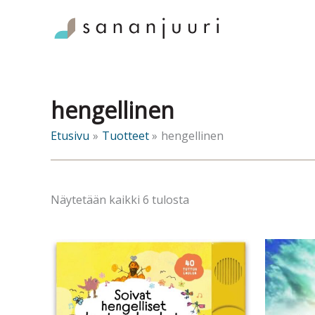
Siirry
sisältöön
hengellinen
Etusivu
Tuotteet
hengellinen
Sorted
Näytetään kaikki 6 tulosta
by
latest