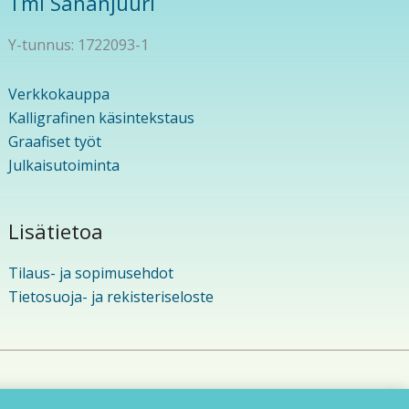
Tmi Sananjuuri
Y-tunnus: 1722093-1
Verkkokauppa
Kalligrafinen käsintekstaus
Graafiset työt
Julkaisutoiminta
Lisätietoa
Tilaus- ja sopimusehdot
Tietosuoja- ja rekisteriseloste
eema