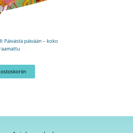
all: Päivästä päivään – koko
raamattu
 ostoskoriin