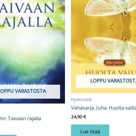
LOPPU VARASTOST
LOPPU VARASTOSTA
Hyvinvointi
Vähäsarja, Juha: Huolta vaill
24,90
€
hn: Taivaan rajalla
Lue lisää