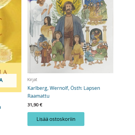
Kirjat
A
Karlberg, Wernolf, Östh: Lapsen
Raamattu
31,90
€
a
Lisää ostoskoriin