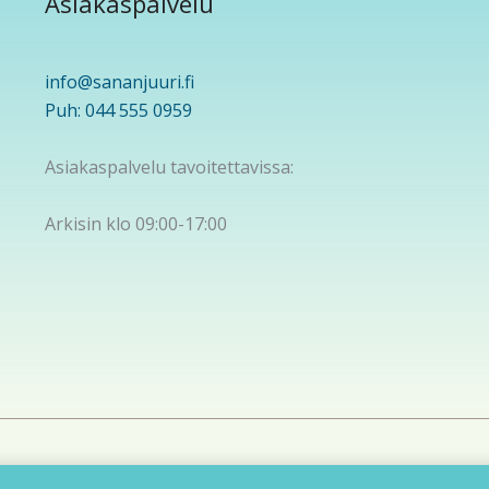
Asiakaspalvelu
info@sananjuuri.fi
Puh: 044 555 0959
Asiakaspalvelu tavoitettavissa:
Arkisin klo 09:00-17:00
yright © 2026 Sananjuuri | Powered by
Astra WordPress-t