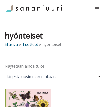
Siirry
sisältöön
hyönteiset
Etusivu
Tuotteet
hyönteiset
Näytetään ainoa tulos