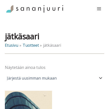
Siirry
sisältöön
jätkäsaari
Etusivu
Tuotteet
jätkäsaari
Näytetään ainoa tulos