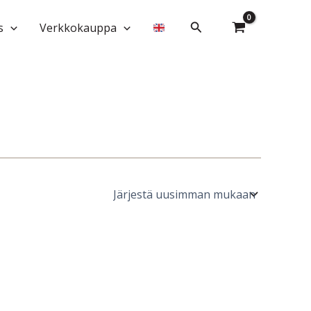
Hae
s
Verkkokauppa