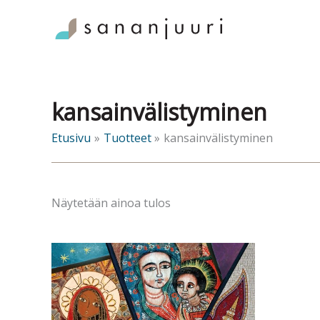
Siirry
sisältöön
kansainvälistyminen
Etusivu
Tuotteet
kansainvälistyminen
Näytetään ainoa tulos