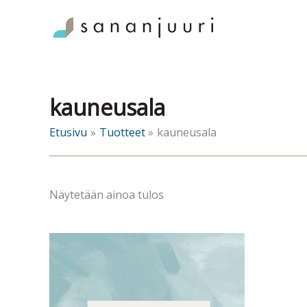
Siirry
sisältöön
kauneusala
Etusivu
Tuotteet
kauneusala
Näytetään ainoa tulos