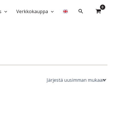
Hae
s
Verkkokauppa