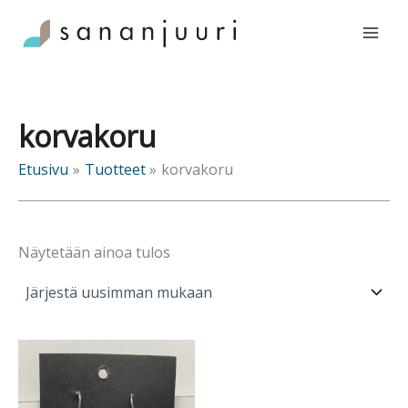
Siirry
sisältöön
korvakoru
Etusivu
Tuotteet
korvakoru
Näytetään ainoa tulos