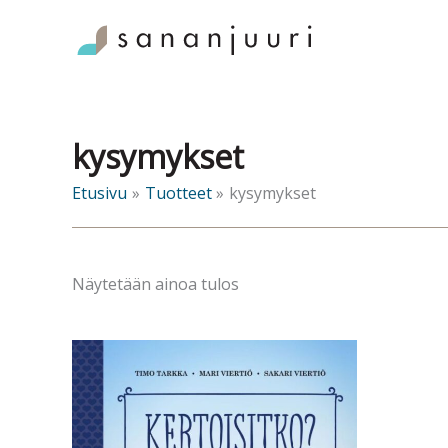
Siirry
sisältöön
kysymykset
Etusivu
Tuotteet
kysymykset
Näytetään ainoa tulos