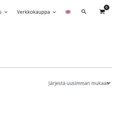
Hae
s
Verkkokauppa