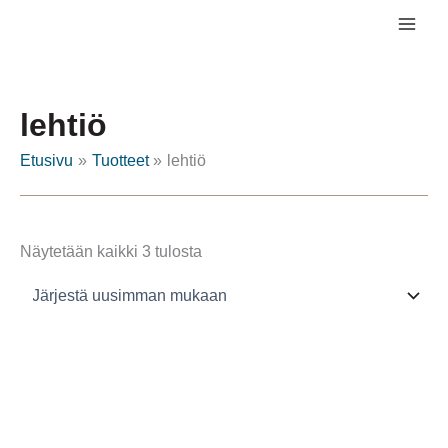
Siirry
sisältöön
lehtiö
Etusivu
Tuotteet
lehtiö
Sorted
Näytetään kaikki 3 tulosta
by
latest