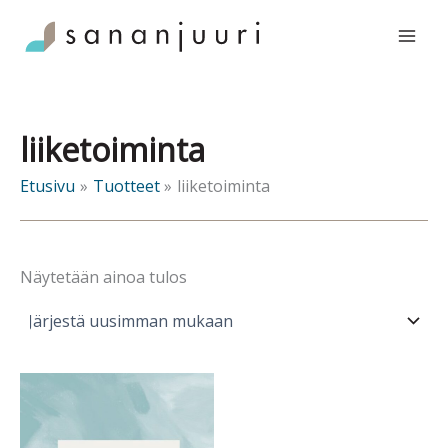
Siirry
sisältöön
liiketoiminta
Etusivu
Tuotteet
liiketoiminta
Näytetään ainoa tulos