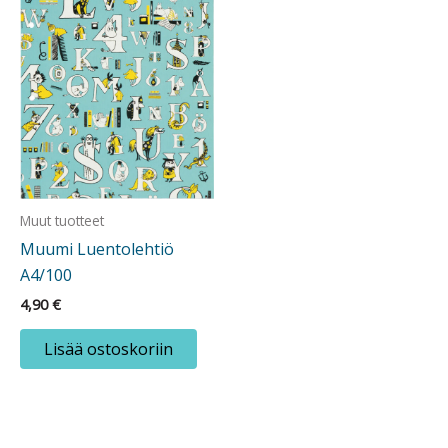
Muut tuotteet
Muumi Luentolehtiö
A4/100
4,90
€
Lisää ostoskoriin