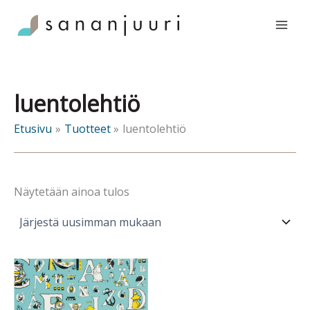
Siirry
sisältöön
luentolehtiö
Etusivu
Tuotteet
luentolehtiö
Näytetään ainoa tulos