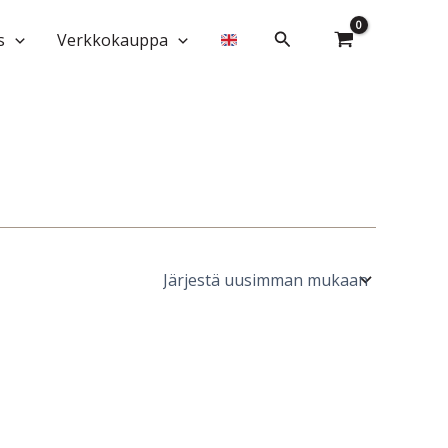
Hae
s
Verkkokauppa