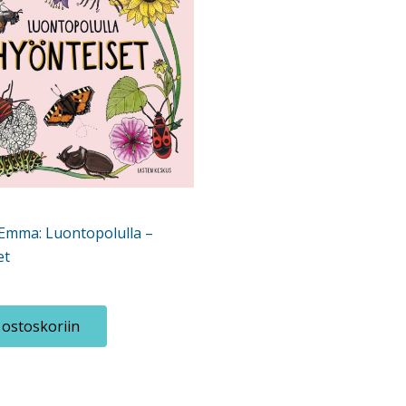
 Emma: Luontopolulla –
et
 ostoskoriin