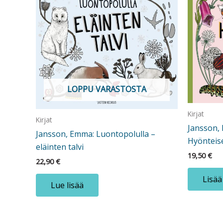
LOPPU VARASTOSTA
Kirjat
Kirjat
Jansson,
Jansson, Emma: Luontopolulla –
Hyönteis
eläinten talvi
19,50
€
22,90
€
Lisää
Lue lisää