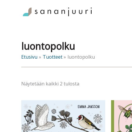
Siirry
sisältöön
luontopolku
Etusivu
Tuotteet
luontopolku
Sorted
Näytetään kaikki 2 tulosta
by
latest