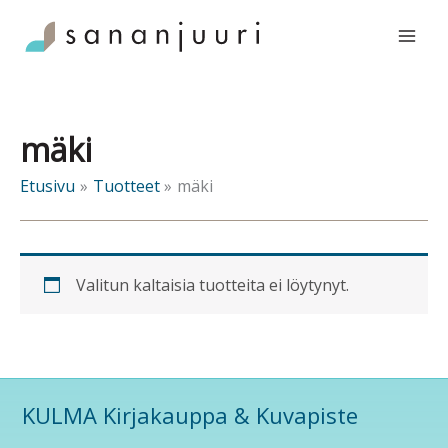
Siirry
sisältöön
mäki
Etusivu
Tuotteet
mäki
Valitun kaltaisia tuotteita ei löytynyt.
KULMA Kirjakauppa & Kuvapiste