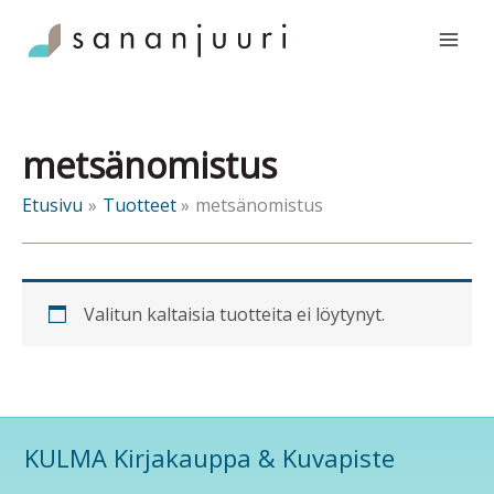
Siirry
sisältöön
metsänomistus
Etusivu
Tuotteet
metsänomistus
Valitun kaltaisia tuotteita ei löytynyt.
KULMA Kirjakauppa & Kuvapiste