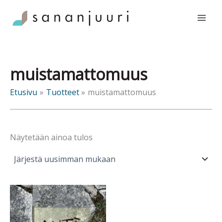
Siirry
sisältöön
muistamattomuus
Etusivu
Tuotteet
muistamattomuus
Näytetään ainoa tulos