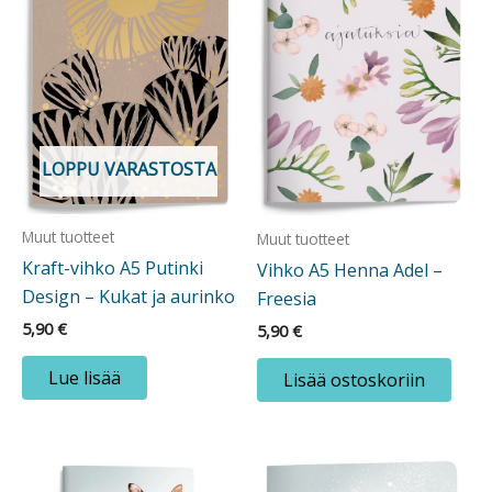
LOPPU VARASTOSTA
Muut tuotteet
Muut tuotteet
Kraft-vihko A5 Putinki
Vihko A5 Henna Adel –
Design – Kukat ja aurinko
Freesia
5,90
€
5,90
€
Lue lisää
Lisää ostoskoriin