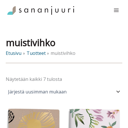
Siirry
sisältöön
muistivihko
Etusivu
Tuotteet
muistivihko
Sorted
Näytetään kaikki 7 tulosta
by
latest