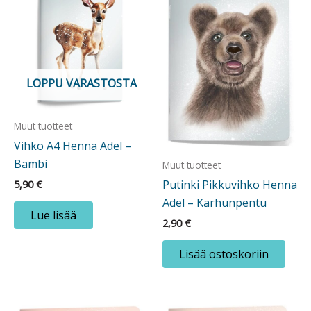
LOPPU VARASTOSTA
Muut tuotteet
Vihko A4 Henna Adel –
Bambi
Muut tuotteet
Putinki Pikkuvihko Henna
5,90
€
Adel – Karhunpentu
Lue lisää
2,90
€
Lisää ostoskoriin