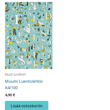
Muut tuotteet
Muumi Luentolehtiö
A4/100
4,90
€
Lisää ostoskoriin