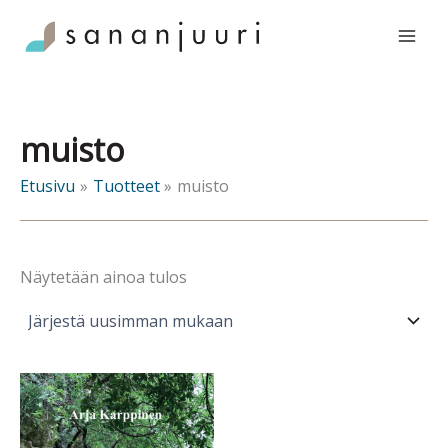
Siirry
sisältöön
muisto
Etusivu
Tuotteet
muisto
Näytetään ainoa tulos