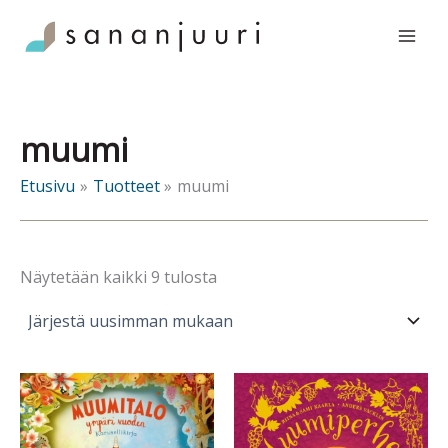
Siirry
sisältöön
muumi
Etusivu
Tuotteet
muumi
Sorted
Näytetään kaikki 9 tulosta
by
latest