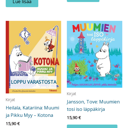
Lue lisää
LOPPU VARASTOSTA
Kirjat
Kirjat
Jansson, Tove: Muumien
Heilala, Katariina: Muumi
tosi iso läppäkirja
ja Pikku Myy – Kotona
15,90
€
15,90
€