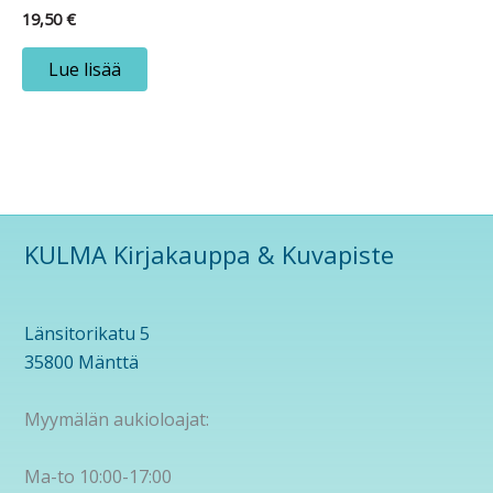
19,50
€
Lue lisää
KULMA Kirjakauppa & Kuvapiste
Länsitorikatu 5
35800 Mänttä
Myymälän aukioloajat:
Ma-to 10:00-17:00