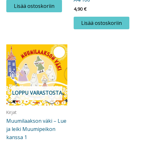
Lisää ostoskoriin
4,90
€
Lisää ostoskoriin
LOPPU VARASTOSTA
Kirjat
Muumilaakson väki – Lue
ja leiki Muumipeikon
kanssa 1