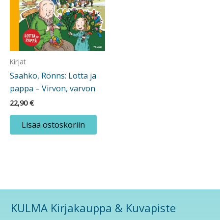
Kirjat
Saahko, Rönns: Lotta ja
pappa – Virvon, varvon
22,90
€
Lisää ostoskoriin
KULMA Kirjakauppa & Kuvapiste