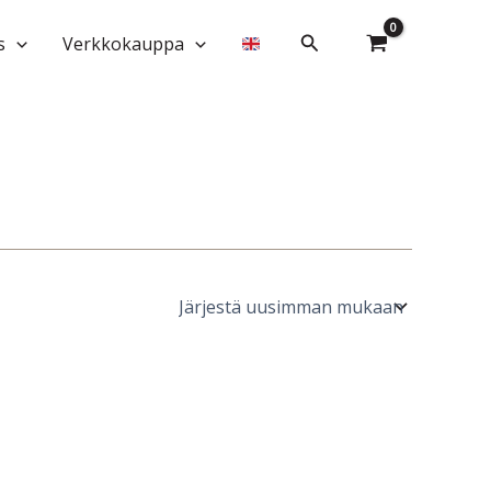
Hae
s
Verkkokauppa