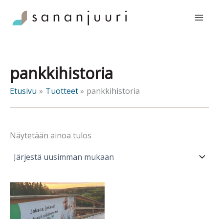
Siirry
sisältöön
pankkihistoria
Etusivu
Tuotteet
pankkihistoria
Näytetään ainoa tulos