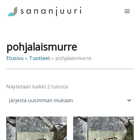
Siirry
sisältöön
pohjalaismurre
Etusivu
Tuotteet
pohjalaismurre
Sorted
Näytetään kaikki 2 tulosta
by
latest