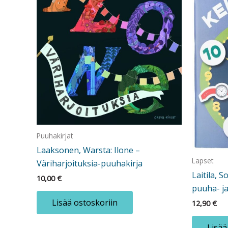
Puuhakirjat
Laaksonen, Warsta: Ilone –
Lapset
Väriharjoituksia-puuhakirja
Laitila, S
10,00
€
puuha- ja
Lisää ostoskoriin
12,90
€
Lisää