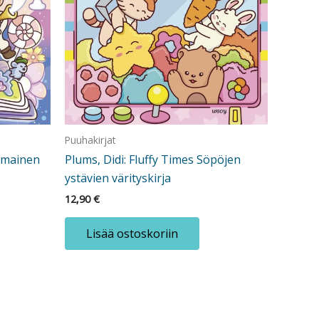
Puuhakirjat
tumainen
Plums, Didi: Fluffy Times Söpöjen
ystävien värityskirja
12,90
€
Lisää ostoskoriin