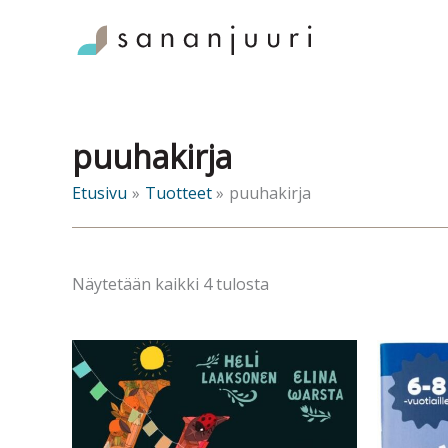
Siirry
sisältöön
puuhakirja
Etusivu
Tuotteet
puuhakirja
Sorted
Näytetään kaikki 4 tulosta
by
latest