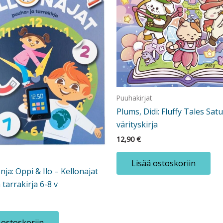
Puuhakirjat
Plums, Didi: Fluffy Tales Sa
värityskirja
12,90
€
Lisää ostoskoriin
onja: Oppi & Ilo – Kellonajat
 tarrakirja 6-8 v
 ostoskoriin