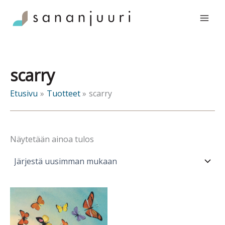
Siirry
sisältöön
scarry
Etusivu
Tuotteet
scarry
Näytetään ainoa tulos