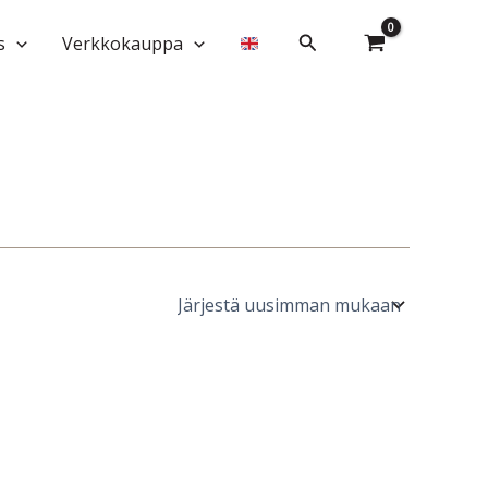
Hae
s
Verkkokauppa