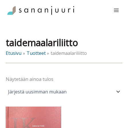
Siirry
sisältöön
taidemaalariliitto
Etusivu
Tuotteet
taidemaalariliitto
Näytetään ainoa tulos