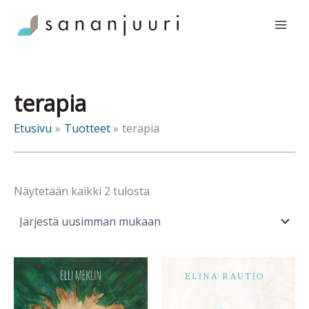
Siirry
sisältöön
terapia
Etusivu
Tuotteet
terapia
Sorted
Näytetään kaikki 2 tulosta
by
latest