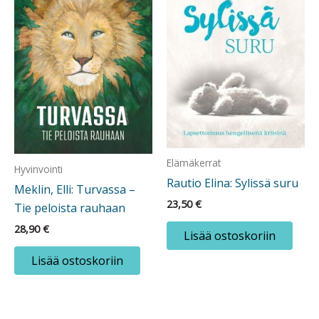
Elämäkerrat
Hyvinvointi
Rautio Elina: Sylissä suru
Meklin, Elli: Turvassa –
23,50
€
Tie peloista rauhaan
28,90
€
Lisää ostoskoriin
Lisää ostoskoriin