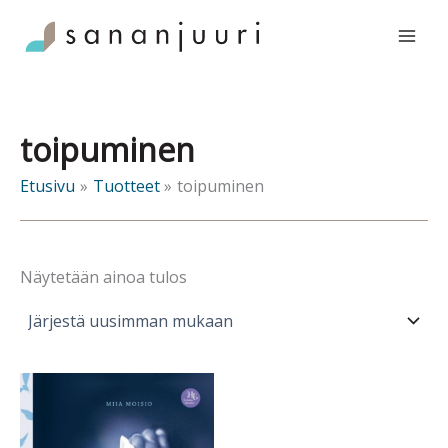
Siirry
sisältöön
toipuminen
Etusivu
Tuotteet
toipuminen
Näytetään ainoa tulos