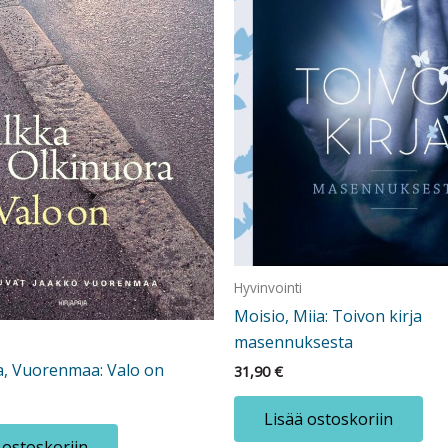
Hyvinvointi
Moisio, Miia: Toivon kirja
masennuksesta
a, Vuorenmaa: Valo on
31,90
€
Lisää ostoskoriin
 ostoskoriin