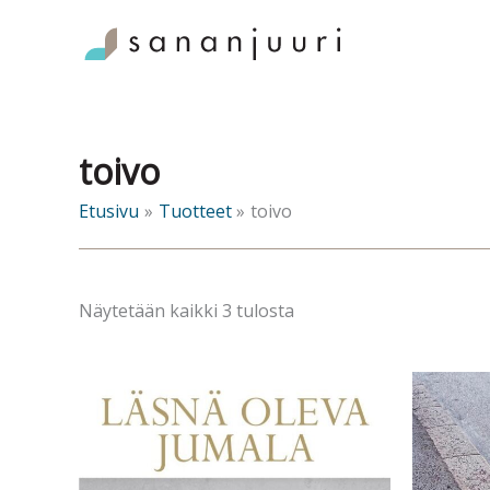
Siirry
sisältöön
toivo
Etusivu
Tuotteet
toivo
Sorted
Näytetään kaikki 3 tulosta
by
latest