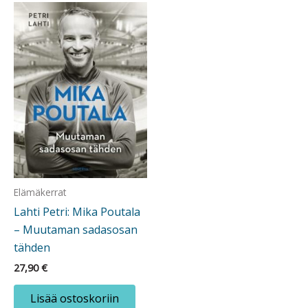
Elämäkerrat
Lahti Petri: Mika Poutala
– Muutaman sadasosan
tähden
27,90
€
Lisää ostoskoriin