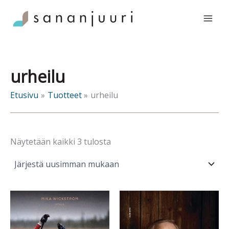
Siirry
sisältöön
urheilu
Etusivu
Tuotteet
urheilu
Sorted
Näytetään kaikki 3 tulosta
by
latest