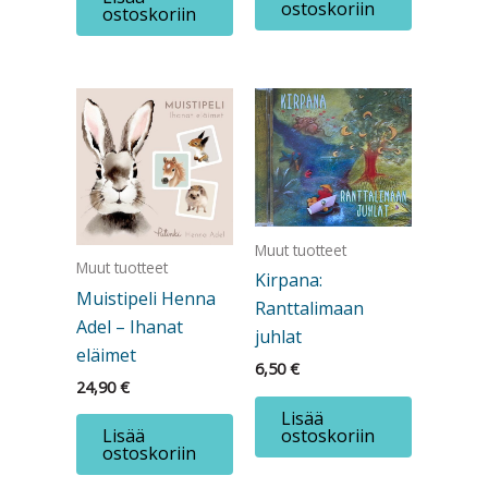
ostoskoriin
ostoskoriin
Muut tuotteet
Muut tuotteet
Kirpana:
Muistipeli Henna
Ranttalimaan
Adel – Ihanat
juhlat
eläimet
6,50
€
24,90
€
Lisää
ostoskoriin
Lisää
ostoskoriin