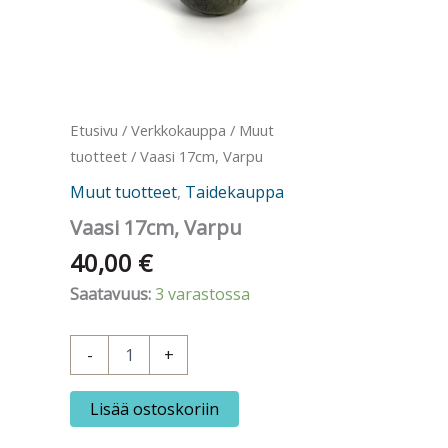
Etusivu
/
Verkkokauppa
/
Muut
tuotteet
/ Vaasi 17cm, Varpu
Muut tuotteet
,
Taidekauppa
Vaasi 17cm, Varpu
40,00
€
Saatavuus:
3 varastossa
Vaasi
-
+
17cm,
Varpu
määrä
Lisää ostoskoriin