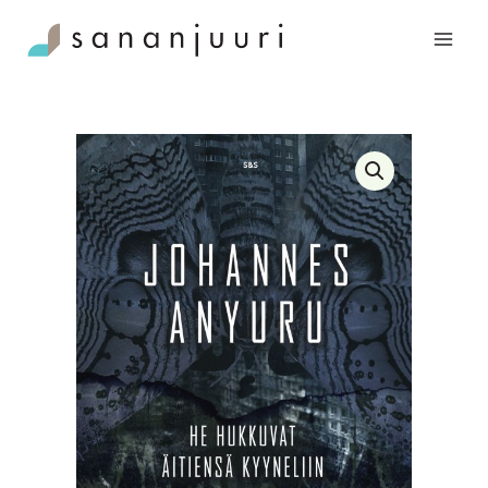
Siirry
He
sisältöön
hukkuvat
äitiensä
kyyneliin
määrä