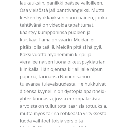
laukauksiin, paniikki pääsee valloilleen.
Osa yleisöstä jää panttivangeiksi. Mutta
kesken hyökkäyksen nuori nainen, jonka
tehtävänä on videoida tapahtumat,
kääntyy kumppaninsa puoleen ja
kuiskaa: Tämä on väärin. Meidän ei
pitäisi olla täällä. Meidän pitäisi häipyä.
Kaksi vuotta myöhemmin kirjailija
vierailee naisen luona oikeuspsykiatrian
klinikalla. Hän ojentaa kirjailijalle nipun
paperia, tarinansa.Nainen sanoo
tulevansa tulevaisuudesta. He hukkuivat
äitiensä kyyneliin on dystopia apartheid-
yhteiskunnasta, jossa europpalaisista
arvoista on tullut totalitaarisia totuuksia,
mutta myös tarina rohkeasta yrityksestä
luoda vaihtoehtoisia versioita