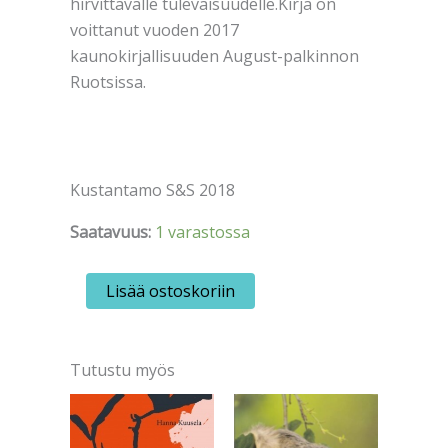
hirvittävälle tulevaisuudelle.Kirja on
voittanut vuoden 2017
kaunokirjallisuuden August-palkinnon
Ruotsissa.
Kustantamo S&S 2018
Saatavuus:
1 varastossa
Anyuru,
Lisää ostoskoriin
Johannes:
He
hukkuvat
äitiensä
Tutustu myös
kyyneliin
määrä