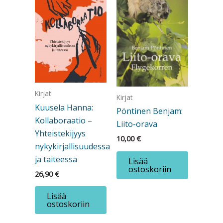
Kirjat
Kirjat
Kuusela Hanna:
Pöntinen Benjam:
Kollaboraatio –
Liito-orava
Yhteistekijyys
10,00
€
nykykirjallisuudessa
ja taiteessa
Lisää
ostoskoriin
26,90
€
Lisää
ostoskoriin