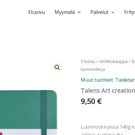
Etusivu
Myymälä
Palvelut
Yrity
Etusivu
/
Verkkokauppa
/
M
luonnoskirja
Muut tuotteet
,
Taidetar
Talens Art creatio
9,50
€
Luonnoskirjassa 140g 
arkkia, kuminauha