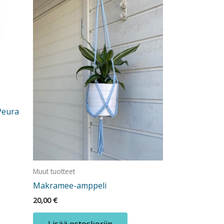
Peura
Muut tuotteet
Makramee-amppeli
20,00
€
Lisää ostoskoriin