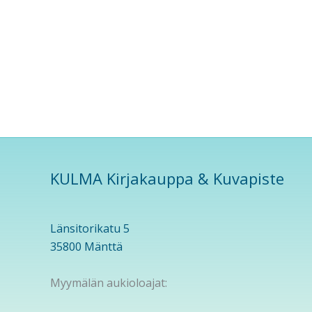
KULMA Kirjakauppa & Kuvapiste
Länsitorikatu 5
35800 Mänttä
Myymälän aukioloajat: