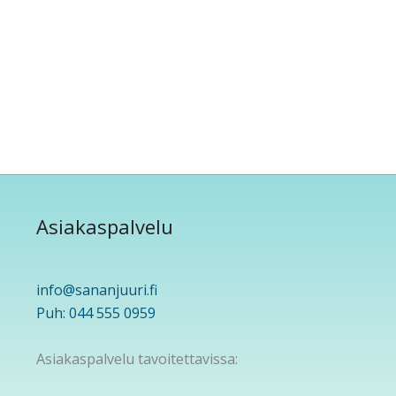
Asiakaspalvelu
info@sananjuuri.fi
Puh: 044 555 0959
Asiakaspalvelu tavoitettavissa: