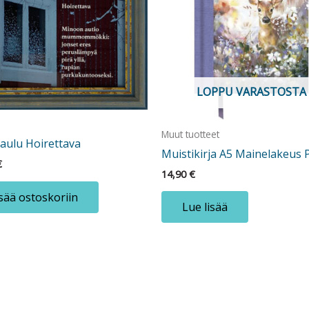
LOPPU VARASTOSTA
Muut tuotteet
aulu Hoirettava
Muistikirja A5 Mainelakeus 
€
14,90
€
sää ostoskoriin
Lue lisää