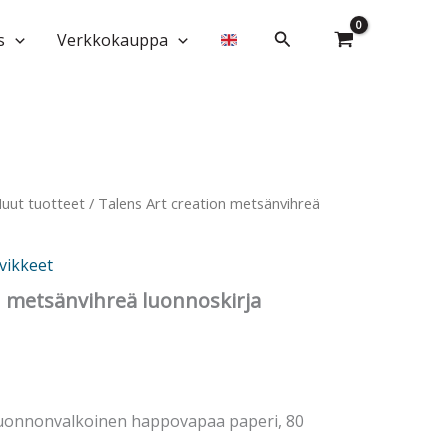
Hae
s
Verkkokauppa
uut tuotteet
/ Talens Art creation metsänvihreä
vikkeet
n metsänvihreä luonnoskirja
luonnonvalkoinen happovapaa paperi, 80