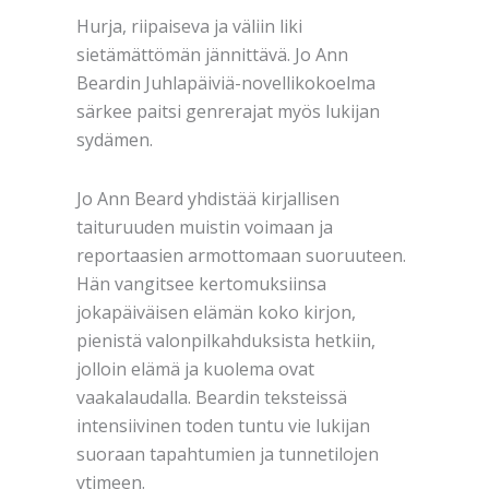
Hurja, riipaiseva ja väliin liki
sietämättömän jännittävä. Jo Ann
Beardin Juhlapäiviä-novellikokoelma
särkee paitsi genrerajat myös lukijan
sydämen.
Jo Ann Beard yhdistää kirjallisen
taituruuden muistin voimaan ja
reportaasien armottomaan suoruuteen.
Hän vangitsee kertomuksiinsa
jokapäiväisen elämän koko kirjon,
pienistä valonpilkahduksista hetkiin,
jolloin elämä ja kuolema ovat
vaakalaudalla. Beardin teksteissä
intensiivinen toden tuntu vie lukijan
suoraan tapahtumien ja tunnetilojen
ytimeen.