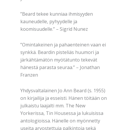
”Beard tekee kunniaa ihmisyyden
kauneudelle, pyhyydelle ja
koomisuudelle.” – Sigrid Nunez
”Omintakeinen ja pahaenteinen vaan ei
synkkä. Beardin pisteliäs huumori ja
järkähtämätön myötätunto tekevät
hänestä parasta seuraa.” – Jonathan
Franzen
Yhdysvaltalainen Jo Ann Beard (s. 1955)
on kirjailija ja esseisti. Hänen töitään on
julkaistu laajalti mm. The New
Yorkerissa, Tin Housessa ja lukuisissa
antologioissa. Hänelle on myönnetty
useita arvostettuja palkintoja sekä