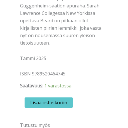
Guggenheim-säätiön apuraha. Sarah
Lawrence Collegessa New Yorkissa
opettava Beard on pitkään ollut
kirjallisten piirien lemmikki, joka vasta
nyt on nousemassa suuren yleisön
tietoisuuteen.
Tammi 2025
ISBN 9789520464745
Saatavuus:
1 varastossa
Beard,
Lisää ostoskoriin
Jo
Ann:
Juhlapäiviä
määrä
Tutustu myös