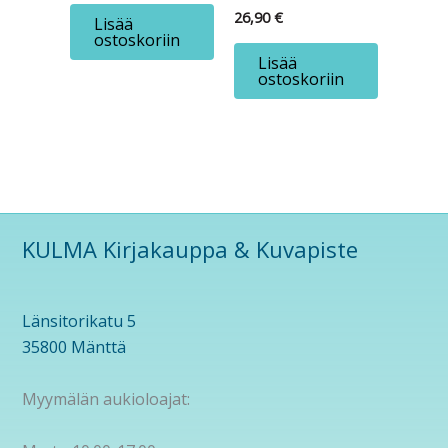
26,90
€
Lisää
ostoskoriin
Lisää
ostoskoriin
KULMA Kirjakauppa & Kuvapiste
Länsitorikatu 5
35800 Mänttä
Myymälän aukioloajat: