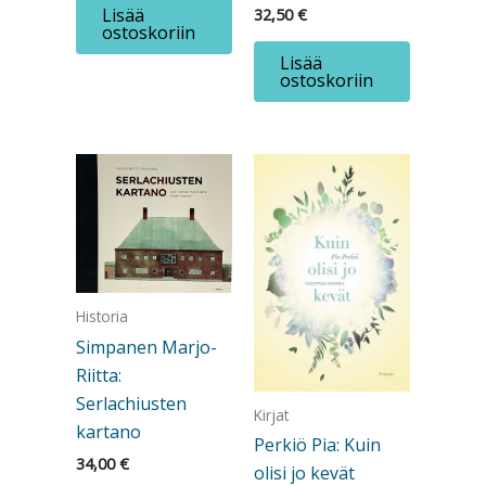
Lisää
32,50
€
ostoskoriin
Lisää
ostoskoriin
Historia
Simpanen Marjo-
Riitta:
Serlachiusten
Kirjat
kartano
Perkiö Pia: Kuin
34,00
€
olisi jo kevät