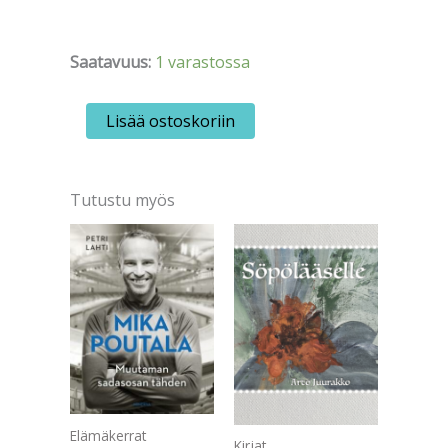
Saatavuus:
1 varastossa
C.S.Lewis:
Lisää ostoskoriin
The
Chronicles
of
Narnia
Tutustu myös
määrä
Elämäkerrat
Kirjat