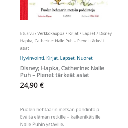
Etusivu
/
Verkkokauppa
/
Kirjat
/
Lapset
/ Disney;
Hapka, Catherine: Nalle Puh – Pienet tärkeät
asiat
Hyvinvointi
,
Kirjat
,
Lapset
,
Nuoret
Disney; Hapka, Catherine: Nalle
Puh – Pienet tärkeät asiat
24,90
€
Puolen hehtaarin metsän pohdintoja
Eväitä elämän retkille – kaikenikäisille
Nalle Puhin ystäville.