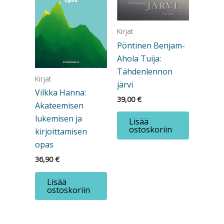
Kirjat
Pöntinen Benjam-
Ahola Tuija:
Tähdenlennon
Kirjat
järvi
Vilkka Hanna:
39,00
€
Akateemisen
lukemisen ja
Lisää
ostoskoriin
kirjoittamisen
opas
36,90
€
Lisää
ostoskoriin