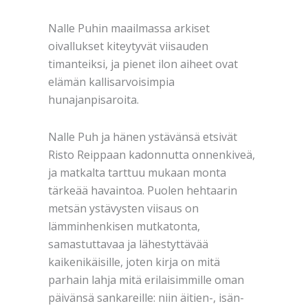
Nalle Puhin maailmassa arkiset
oivallukset kiteytyvät viisauden
timanteiksi, ja pienet ilon aiheet ovat
elämän kallisarvoisimpia
hunajanpisaroita.
Nalle Puh ja hänen ystävänsä etsivät
Risto Reippaan kadonnutta onnenkiveä,
ja matkalta tarttuu mukaan monta
tärkeää havaintoa. Puolen hehtaarin
metsän ystävysten viisaus on
lämminhenkisen mutkatonta,
samastuttavaa ja lähestyttävää
kaikenikäisille, joten kirja on mitä
parhain lahja mitä erilaisimmille oman
päivänsä sankareille: niin äitien-, isän-