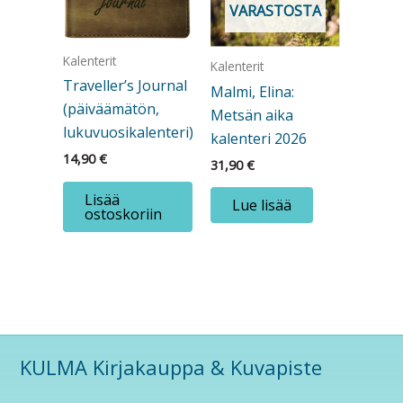
VARASTOSTA
Kalenterit
Kalenterit
Traveller’s Journal
Malmi, Elina:
(päiväämätön,
Metsän aika
lukuvuosikalenteri)
kalenteri 2026
14,90
€
31,90
€
Lisää
Lue lisää
ostoskoriin
KULMA Kirjakauppa & Kuvapiste