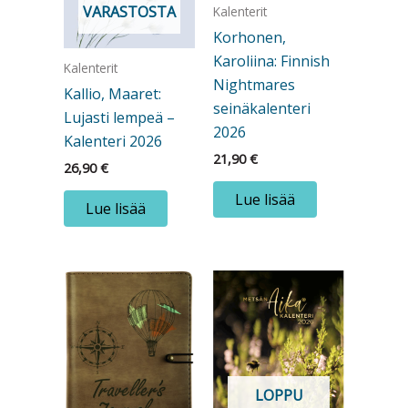
VARASTOSTA
Kalenterit
Korhonen,
Karoliina: Finnish
Kalenterit
Nightmares
Kallio, Maaret:
seinäkalenteri
Lujasti lempeä –
2026
Kalenteri 2026
21,90
€
26,90
€
Lue lisää
Lue lisää
LOPPU