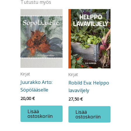
Tutustu myös
Agricola
määrä
Kirjat
Kirjat
Juurakko Arto:
Robild Eva: Helppo
Söpölääselle
lavaviljely
20,00
€
27,50
€
Lisää
Lisää
ostoskoriin
ostoskoriin