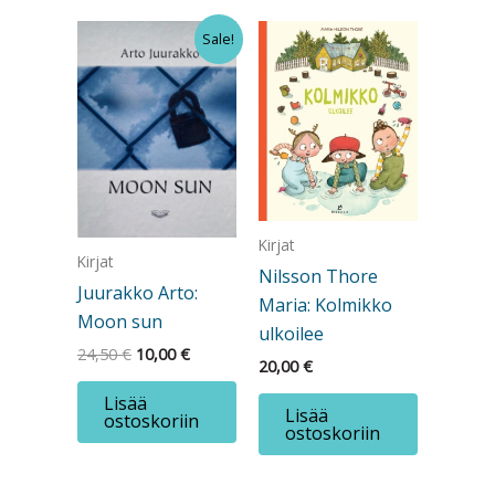
Sale!
Kirjat
Kirjat
Nilsson Thore
Juurakko Arto:
Maria: Kolmikko
Moon sun
ulkoilee
Alkuperäinen
Nykyinen
24,50
€
10,00
€
20,00
€
hinta
hinta
oli:
on:
Lisää
24,50 €.
10,00 €.
Lisää
ostoskoriin
ostoskoriin