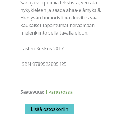
Sanoja voi poimia tekstistä, verrata
nykykieleen ja saada ahaa-elämyksiä.
Hersyvän humoristinen kuvitus saa
kaukaiset tapahtumat heräämään
mielenkiintoisella tavalla eloon.
Lasten Keskus 2017
ISBN 9789522885425
Saatavuus:
1 varastossa
Issakainen,
Lisää ostoskoriin
Häkkinen,
Tonteri:
A
sanoi