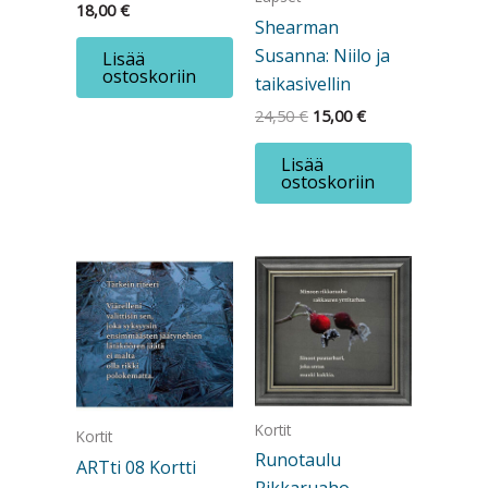
18,00
€
Shearman
Susanna: Niilo ja
Lisää
ostoskoriin
taikasivellin
Alkuperäinen
Nykyinen
24,50
€
15,00
€
hinta
hinta
oli:
on:
Lisää
24,50 €.
15,00 €.
ostoskoriin
Kortit
Kortit
Runotaulu
ARTti 08 Kortti