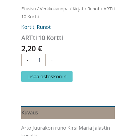
Etusivu
/
Verkkokauppa
/
Kirjat
/
Runot
/ ARTti
10 Kortti
Kortit
,
Runot
ARTti 10 Kortti
2,20
€
ARTti
-
+
10
Kortti
määrä
Lisää ostoskoriin
Kuvaus
Arto Juurakon runo Kirsi Maria Jalastin
kuvalla.